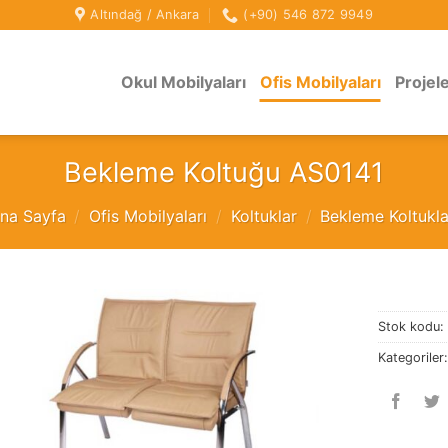
Altındağ / Ankara
(+90) 546 872 9949
Okul Mobilyaları
Ofis Mobilyaları
Projel
Bekleme Koltuğu AS0141
na Sayfa
/
Ofis Mobilyaları
/
Koltuklar
/
Bekleme Koltukla
Stok kodu
Kategoriler