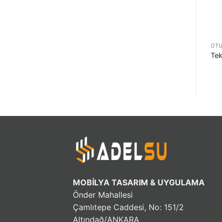
İKILI OTURMA GRUPLARI
İKILI OTURMA GRUPLARI
OTU
İkili Koltuk AS0052
İkili Koltuk AS0051
Tek
MOBİLYA TASARIM & UYGULAMA
Önder Mahallesi
Çamlıtepe Caddesi, No: 151/2
Altındağ/ANKARA