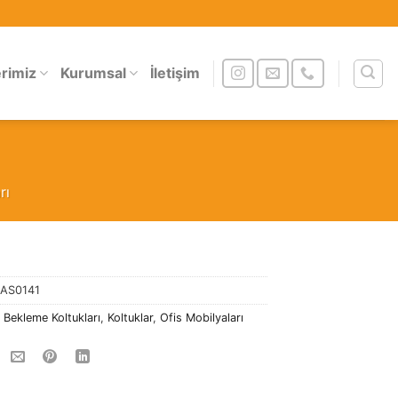
erimiz
Kurumsal
İletişim
rı
:
AS0141
:
Bekleme Koltukları
,
Koltuklar
,
Ofis Mobilyaları