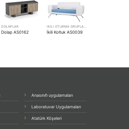
DOLAPLAR
İKILI OTURMA GRUPLARI
OTURMA GRUPLARI
Dolap AS0162
İkili Koltuk AS0039
Tekli Koltuk AS003
ı
Anasınıfı uygulamaları
Laboratuvar Uygulamaları
Atatürk Köşeleri