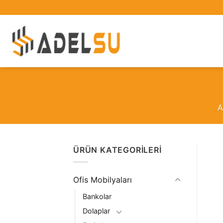
İçeriğe
atla
A
ÜRÜN KATEGORILERI
Ofis Mobilyaları
Bankolar
Dolaplar