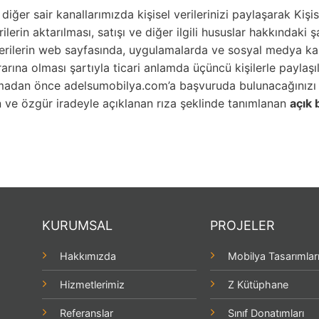
er sair kanallarımızda kişisel verilerinizi paylaşarak Kişise
ilerin aktarılması, satışı ve diğer ilgili hususlar hakkındaki
erilerin web sayfasında, uygulamalarda ve sosyal medya kana
rarına olması şartıyla ticari anlamda üçüncü kişilerle paylaş
nmadan önce adelsumobilya.com’a başvuruda bulunacağınızı 
an ve özgür iradeyle açıklanan rıza şeklinde tanımlanan
açık 
KURUMSAL
PROJELER
Hakkımızda
Mobilya Tasarımlar
Hizmetlerimiz
Z Kütüphane
Referanslar
Sınıf Donatımları