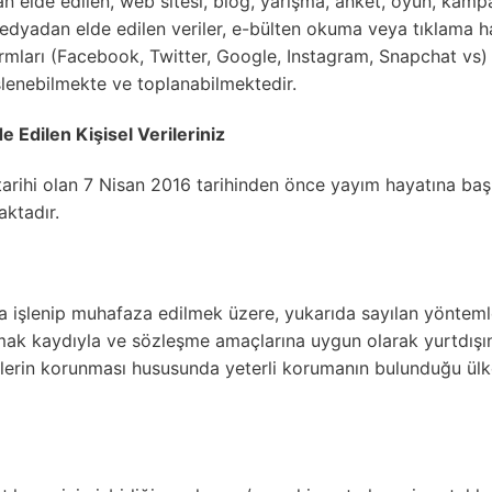
dan elde edilen, web sitesi, blog, yarışma, anket, oyun, kamp
edyadan elde edilen veriler, e-bülten okuma veya tıklama ha
rmları (Facebook, Twitter, Google, Instagram, Snapchat vs) 
işlenebilmekte ve toplanabilmektedir.
Edilen Kişisel Verileriniz
rihi olan 7 Nisan 2016 tarihinden önce yayım hayatına başl
aktadır.
da işlenip muhafaza edilmek üzere, yukarıda sayılan yöntemle
mak kaydıyla ve sözleşme amaçlarına uygun olarak yurtdışınd
rilerin korunması hususunda yeterli korumanın bulunduğu ülk