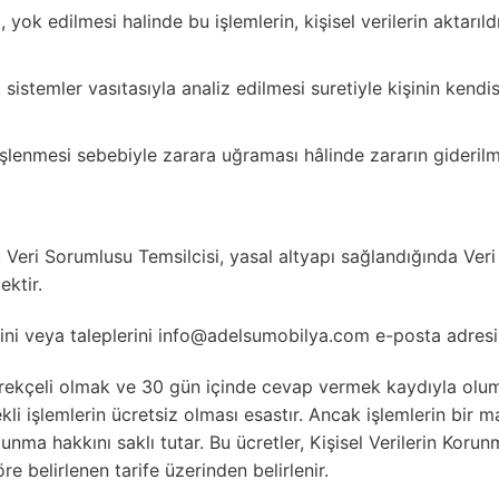
i, yok edilmesi halinde bu işlemlerin, kişisel verilerin aktarıld
 sistemler vasıtasıyla analiz edilmesi suretiyle kişinin kend
 işlenmesi sebebiyle zarara uğraması hâlinde zararın giderilm
eri Sorumlusu Temsilcisi, yasal altyapı sağlandığında Veri 
ektir.
lerini veya taleplerini info@adelsumobilya.com e-posta adresin
rekçeli olmak ve 30 gün içinde cevap vermek kaydıyla olumlu
ekli işlemlerin ücretsiz olması esastır. Ancak işlemlerin bir m
ma hakkını saklı tutar. Bu ücretler, Kişisel Verilerin Korunma
 belirlenen tarife üzerinden belirlenir.