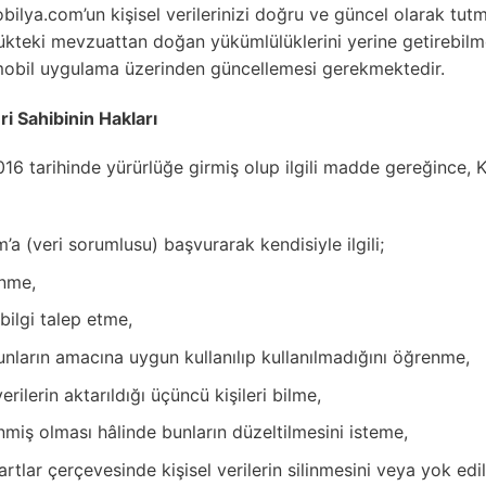
ilya.com’un kişisel verilerinizi doğru ve güncel olarak tu
teki mevzuattan doğan yükümlülüklerini yerine getirebilme
/ mobil uygulama üzerinden güncellemesi gerekmektedir.
ri Sahibinin Hakları
 tarihinde yürürlüğe girmiş olup ilgili madde gereğince, Kiş
’a (veri sorumlusu) başvurarak kendisiyle ilgili;
enme,
 bilgi talep etme,
bunların amacına uygun kullanılıp kullanılmadığını öğrenme,
erilerin aktarıldığı üçüncü kişileri bilme,
lenmiş olması hâlinde bunların düzeltilmesini isteme,
lar çerçevesinde kişisel verilerin silinmesini veya yok edi