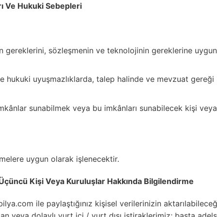
rı Ve Hukuki Sebepleri
n gereklerini, sözleşmenin ve teknolojinin gereklerine uygu
ve hukuki uyuşmazlıklarda, talep halinde ve mevzuat gereği 
mkânlar sunabilmek veya bu imkânları sunabilecek kişi vey
emelere uygun olarak işlenecektir.
ği Üçüncü Kişi Veya Kuruluşlar Hakkında Bilgilendirme
ya.com ile paylaştığınız kişisel verilerinizin aktarılabileceği
n veya dolaylı yurt içi / yurt dışı iştiraklerimiz; başta ade