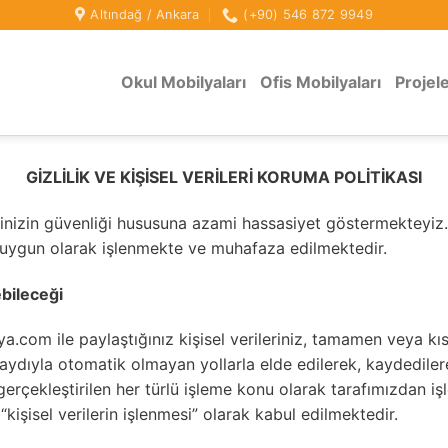
Altındağ / Ankara
(+90) 546 872 9949
Okul Mobilyaları
Ofis Mobilyaları
Projel
GİZLİLİK VE KİŞİSEL VERİLERİ KORUMA POLİTİKASI
inizin güvenliği hususuna azami hassasiyet göstermekteyiz. Ki
 uygun olarak işlenmekte ve muhafaza edilmektedir.
ebileceği
a.com ile paylaştığınız kişisel verileriniz, tamamen veya k
kaydıyla otomatik olmayan yollarla elde edilerek, kaydediler
gerçekleştirilen her türlü işleme konu olarak tarafımızdan i
“kişisel verilerin işlenmesi” olarak kabul edilmektedir.