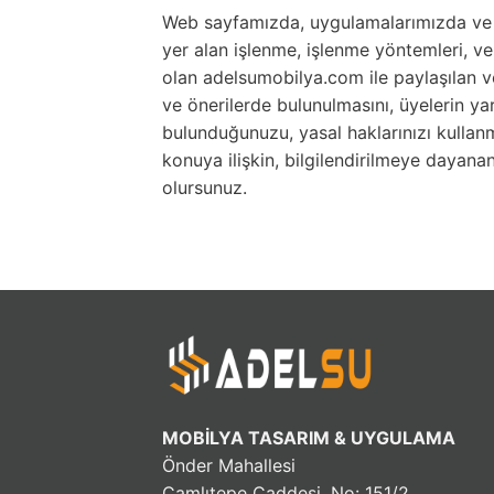
Web sayfamızda, uygulamalarımızda ve diğ
yer alan işlenme, işlenme yöntemleri, ver
olan adelsumobilya.com ile paylaşılan v
ve önerilerde bulunulmasını, üyelerin ya
bulunduğunuzu, yasal haklarınızı kulla
konuya ilişkin, bilgilendirilmeye dayan
olursunuz.
MOBİLYA TASARIM & UYGULAMA
Önder Mahallesi
Çamlıtepe Caddesi, No: 151/2