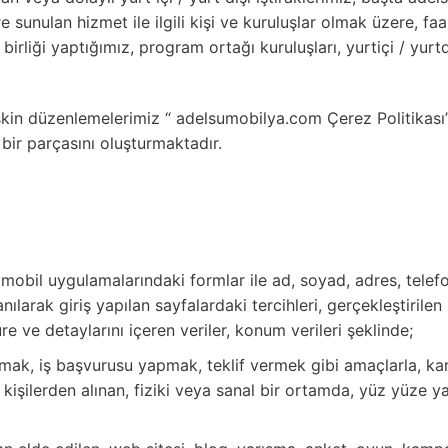
e sunulan hizmet ile ilgili kişi ve kuruluşlar olmak üzere, f
ş birliği yaptığımız, program ortağı kuruluşları, yurtiçi / yurtd
işkin düzenlemelerimiz “ adelsumobilya.com Çerez Politikası
n bir parçasını oluşturmaktadır.
mobil uygulamalarındaki formlar ile ad, soyad, adres, telefo
llanılarak giriş yapılan sayfalardaki tercihleri, gerçekleştirilen
re ve detaylarını içeren veriler, konum verileri şeklinde;
urmak, iş başvurusu yapmak, teklif vermek gibi amaçlarla, kar
an kişilerden alınan, fiziki veya sanal bir ortamda, yüz yüze 