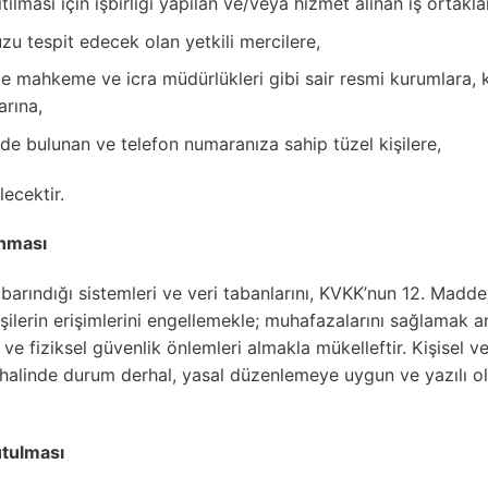
ılması için işbirliği yapılan ve/veya hizmet alınan iş ortakla
u tespit edecek olan yetkili mercilere,
e mahkeme ve icra müdürlükleri gibi sair resmi kurumlara, kiş
rına,
inde bulunan ve telefon numaranıza sahip tüzel kişilere,
ecektir.
unması
 barındığı sistemleri ve veri tabanlarını, KVKK’nun 12. Maddes
işilerin erişimlerini engellemekle; muhafazalarını sağlamak a
 ve fiziksel güvenlik önlemleri almakla mükelleftir. Kişisel v
 halinde durum derhal, yasal düzenlemeye uygun ve yazılı ola
utulması