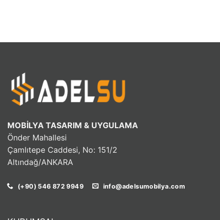
MOBİLYA TASARIM & UYGULAMA
Önder Mahallesi
Çamlıtepe Caddesi, No: 151/2
Altındağ/ANKARA
(+90) 546 872 9949
info@adelsumobilya.com